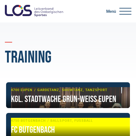
Menü
Training
4700 EUPEN
GARDETANZ, SHOWTANZ, TANZSPORT
Kgl. Stadtwache Grün-Weiss Eupen
4750 BÜTGENBACH
BALLSPORT, FUSSBALL
FC Bütgenbach