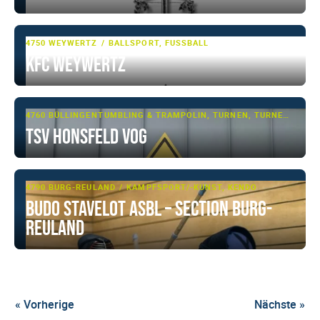
4750 WEYWERTZ
BALLSPORT, FUSSBALL
KFC Weywertz
4760 BÜLLINGEN
TUMBLING & TRAMPOLIN, TURNEN, TURNEN - BASIS
TSV Honsfeld VoG
4790 BURG-REULAND
KAMPFSPORT/-KUNST, KENDO
Budo Stavelot ASBL – Section Burg-
Reuland
« Vorherige
Nächste »