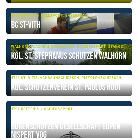
4780 ST-VITH
BALLSPORT, BASKETBALL
BC St-Vith
WALHORN
FLACHBAHNSCHIESSEN, SCHIESSSPORT, STANGENSCHIESSEN
Kgl. St. Stephanus Schützen Walhorn
4780 ST. VITH
FLACHBAHNSCHIESSEN, PISTOLENSCHIESSEN, SCHIESSSPORT
Kgl. Schützenverein St. Paulus Rodt
4701 KETTENIS
SCHIESSSPORT
Kgl. St. Johannes Enthauptung
Bogenschützen Gesellschaft Eupen
Nispert VoG