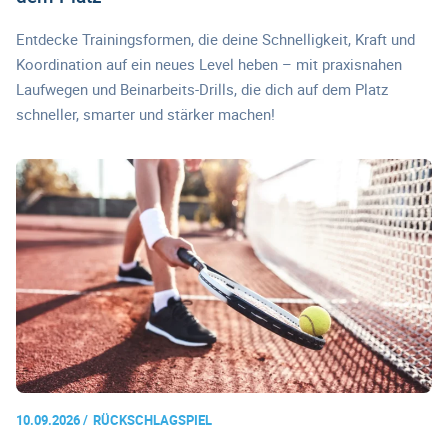
Entdecke Trainingsformen, die deine Schnelligkeit, Kraft und
Koordination auf ein neues Level heben – mit praxisnahen
Laufwegen und Beinarbeits-Drills, die dich auf dem Platz
schneller, smarter und stärker machen!
10.09.2026
RÜCKSCHLAGSPIEL