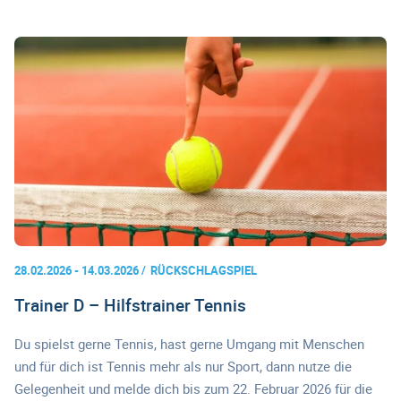
28.02.2026 - 14.03.2026
RÜCKSCHLAGSPIEL
Trainer D – Hilfstrainer Tennis
Du spielst gerne Tennis, hast gerne Umgang mit Menschen
und für dich ist Tennis mehr als nur Sport, dann nutze die
Gelegenheit und melde dich bis zum 22. Februar 2026 für die