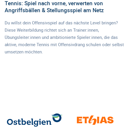
Tennis: Spiel nach vorne, verwerten von
Angriffsbällen & Stellungsspiel am Netz
Du willst dein Offensivspiel auf das nächste Level bringen?
Diese Weiterbildung richtet sich an Trainer:innen,
Übungsleiter:innen und ambitionierte Spieler:innen, die das
aktive, moderne Tennis mit Offensivdrang schulen oder selbst
umsetzen möchten.