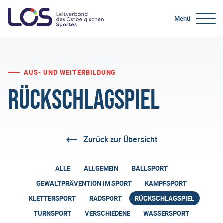
Menü
AUS- UND WEITERBILDUNG
Rückschlagspiel
Zurück zur Übersicht
ALLE
ALLGEMEIN
BALLSPORT
GEWALTPRÄVENTION IM SPORT
KAMPFSPORT
KLETTERSPORT
RADSPORT
RÜCKSCHLAGSPIEL
TURNSPORT
VERSCHIEDENE
WASSERSPORT