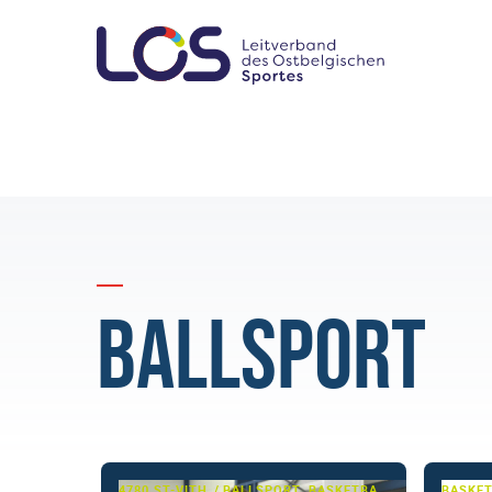
Ballsport
4780 ST-VITH
BALLSPORT, BASKETBALL
BASKE