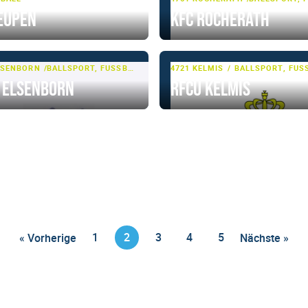
Eupen
KFC Rocherath
LSENBORN
BALLSPORT, FUSSBALL
4721 KELMIS
BALLSPORT, FUSS
 Elsenborn
RFCU Kelmis
1
2
3
4
5
« Vorherige
Nächste »