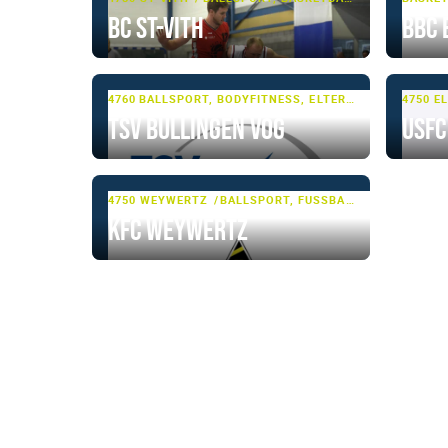
BC St-Vith
BBC 
4760 BÜLLINGEN
BALLSPORT, BODYFITNESS, ELTERN-KIND-TURNEN, FITNESS, RHYTHMISCHE GYMNASTIK, TUMBLING & TRAMPOLIN, TURNEN, TURNEN - BASIS, VOLLEYBALL
4750 E
TSV Büllingen VoG
USFC
4750 WEYWERTZ
BALLSPORT, FUSSBALL
KFC Weywertz