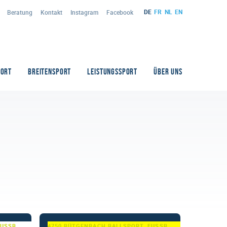
DE
FR
NL
EN
Beratung
Kontakt
Instagram
Facebook
PORT
BREITENSPORT
LEISTUNGSSPORT
ÜBER UNS
BALLSPORT, FUSSBALL
4750 BÜTGENBACH
BALLSPORT, FUSSBALL