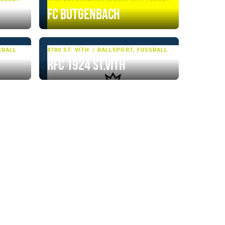
FC Bütgenbach
BALL
4780 ST. VITH
BALLSPORT, FUSSBALL
RFC 1924 St.Vith