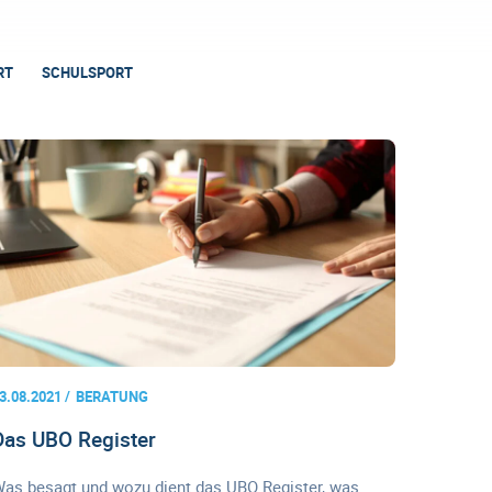
RT
SCHULSPORT
3.08.2021
BERATUNG
Das UBO Register
as besagt und wozu dient das UBO Register, was